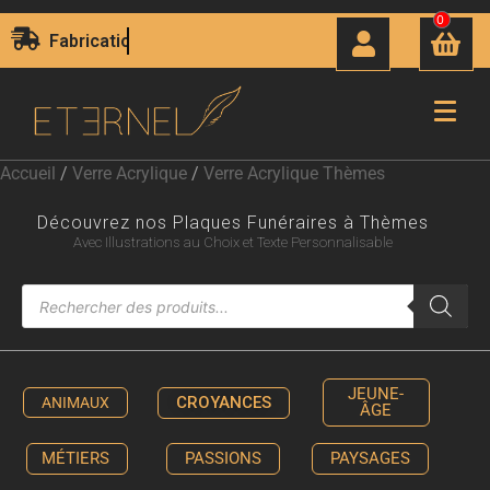
0
Livraison Express 24H00
Accueil
/
Verre Acrylique
/
Verre Acrylique Thèmes
Découvrez nos Plaques Funéraires à Thèmes
Avec Illustrations au Choix et Texte Personnalisable
JEUNE-
CROYANCES
ANIMAUX
ÂGE
MÉTIERS
PASSIONS
PAYSAGES