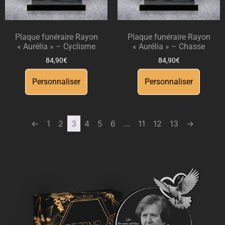
Plaque funéraire Rayon
Plaque funéraire Rayon
« Aurélia » – Cyclisme
« Aurélia » – Chasse
84,90
€
84,90
€
Personnaliser
Personnaliser
←
1
2
3
4
5
6
…
11
12
13
→