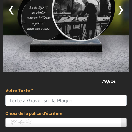
‹
›
79,90
€
Votre Texte
*
Choix de la police d'écriture
Blacksword