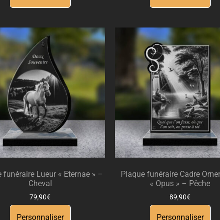
 funéraire Lueur « Eternae » –
Plaque funéraire Cadre Orn
Cheval
« Opus » – Pêche
79,90
€
89,90
€
Personnaliser
Personnaliser