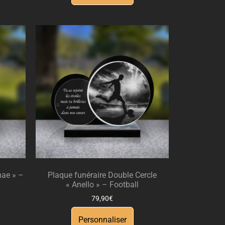
nae » –
Plaque funéraire Double Cercle
« Anello » – Football
79,90
€
Personnaliser