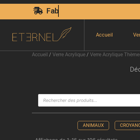
Livraison Express 24H00
Accueil
Ve
Accueil
/
Verre Acrylique
/
Verre Acrylique Thème
Dé
ANIMAUX
CROYAN
Affichage de 1–16 sur 196 résultats