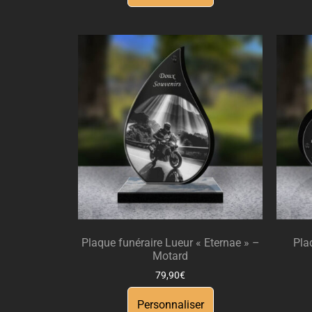
Plaque funéraire Lueur « Eternae » –
Pla
Motard
79,90
€
Personnaliser