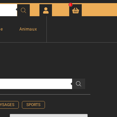
0
ge
Animaux
YSAGES
SPORTS