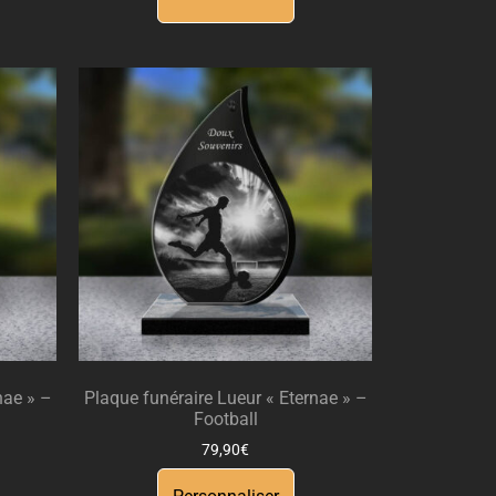
nae » –
Plaque funéraire Lueur « Eternae » –
Football
79,90
€