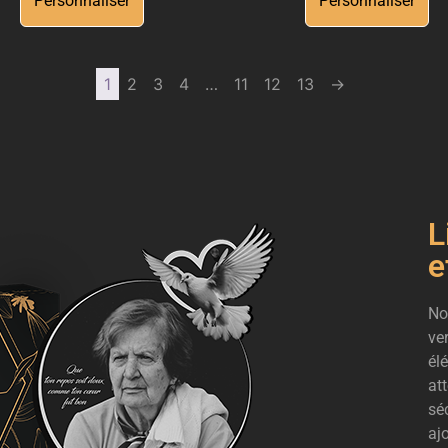
Personnaliser
Personnaliser
1
2
3
4
…
11
12
13
→
L
e
No
ve
él
at
sé
aj