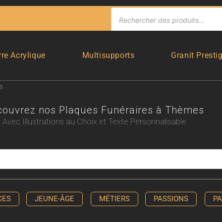
rre Acrylique
Multisupports
Granit Presti
s
couvrez nos Plaques Funéraires à Thèmes
Avec Illustrations au Choix et Texte Personnalisable
CES
JEUNE-ÂGE
MÉTIERS
PASSIONS
PA