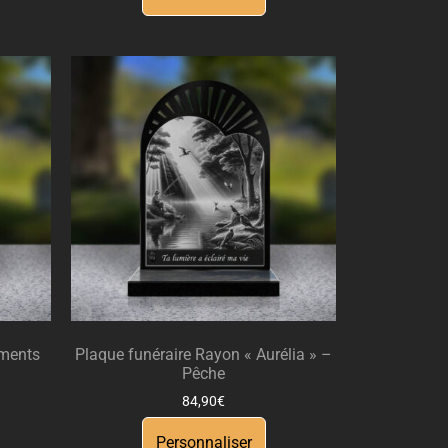
ements
Plaque funéraire Rayon « Aurélia » –
Pêche
84,90
€
Personnaliser