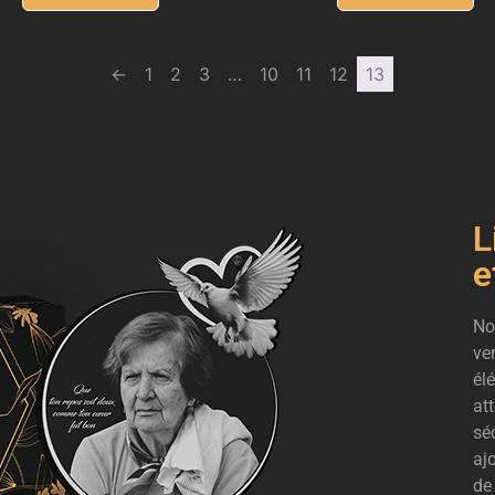
←
1
2
3
…
10
11
12
13
L
e
No
ve
él
at
sé
aj
de