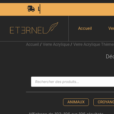
Livraison Express 24H00
Accueil
Ve
Accueil
/
Verre Acrylique
/
Verre Acrylique Thème
Dé
ANIMAUX
CROYAN
Affichage de 193–196 sur 196 résultats