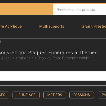
rre Acrylique
Multisupports
Granit Presti
s
couvrez nos Plaques Funéraires à Thèmes
Avec Illustrations au Choix et Texte Personnalisable
CES
JEUNE-ÂGE
MÉTIERS
PASSIONS
PA