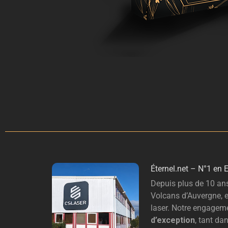
É
ternel.net – N°1 en 
Depuis plus de 10 ans
Volcans d’Auvergne, e
laser. Notre engageme
d’exception
, tant da