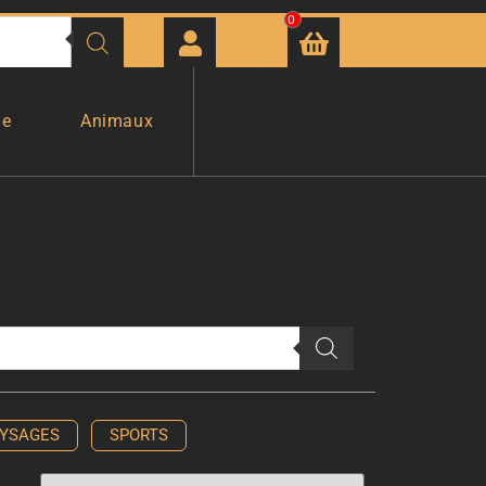
0
ge
Animaux
YSAGES
SPORTS