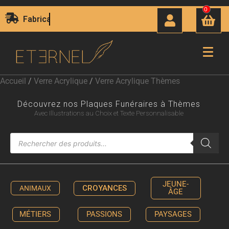
0
Livraison Express 24H00
Accueil
/
Verre Acrylique
/
Verre Acrylique Thèmes
Découvrez nos Plaques Funéraires à Thèmes
Avec Illustrations au Choix et Texte Personnalisable
JEUNE-
CROYANCES
ANIMAUX
ÂGE
MÉTIERS
PASSIONS
PAYSAGES