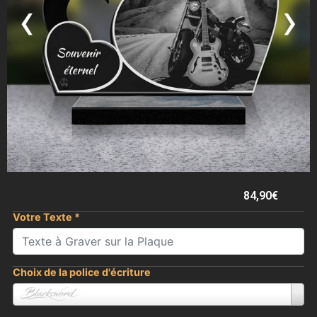
‹
›
84,90
€
Votre Texte
*
Choix de la police d'écriture
Blacksword