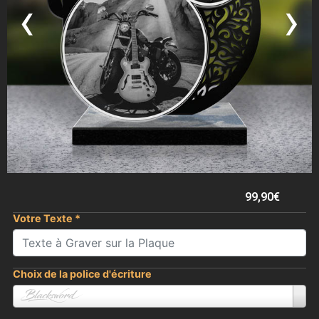
‹
›
99,90
€
Votre Texte
*
Choix de la police d'écriture
Blacksword