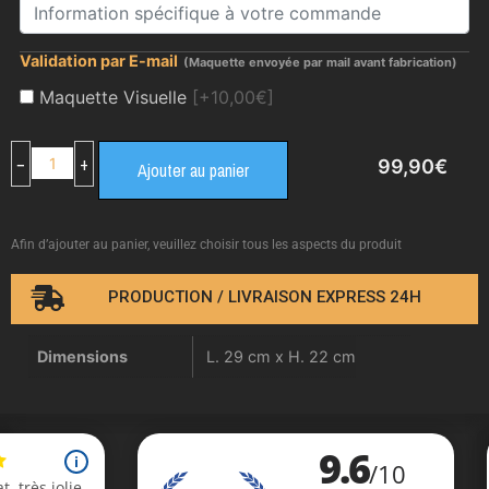
Validation par E-mail
(Maquette envoyée par mail avant fabrication)
Maquette Visuelle
[+10,00€]
−
+
99,90
€
Ajouter au panier
Afin d’ajouter au panier, veuillez choisir tous les aspects du produit
PRODUCTION / LIVRAISON EXPRESS 24H
Dimensions
L. 29 cm x H. 22 cm