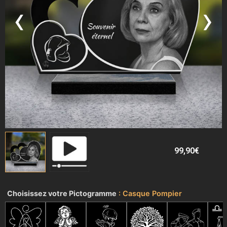
‹
›
99,90
€
Choisissez votre Pictogramme
Casque Pompier