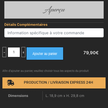
Aperçu
Détails Complémentaires
−
+
79,90
€
Ajouter au panier
Afin d’ajouter au panier, veuillez choisir tous les aspects du produit
PRODUCTION / LIVRAISON EXPRESS 24H
Dimensions
L. 18,9 cm x H. 29,8 cm