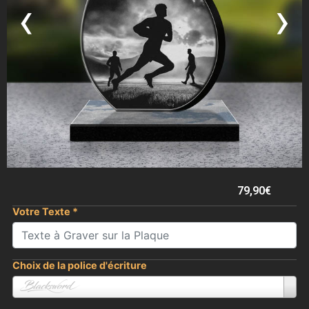
‹
›
79,90
€
Votre Texte
*
Choix de la police d'écriture
Blacksword