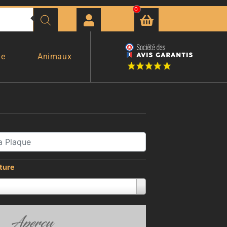
0
ge
Animaux
iture
Aperçu