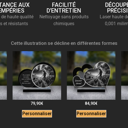
TANCE AUX
FACILITÉ
DÉCOUPE
EMPÉRIES
D’ENTRETIEN
PRÉCIS
 de haute qualité
Nettoyage sans produits
Laser haute dé
s et résistants
chimiques
0,001 milim
Cette illustration se décline en différentes formes
79,90
€
84,90
€
Personnaliser
Personnaliser