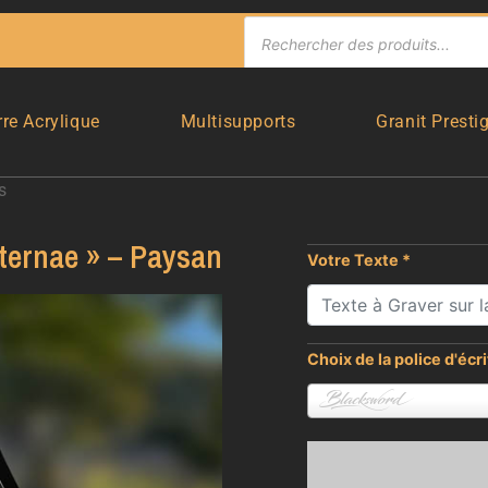
rre Acrylique
Multisupports
Granit Presti
s
ternae » – Paysan
Votre Texte
*
Choix de la police d'écr
Blacksword