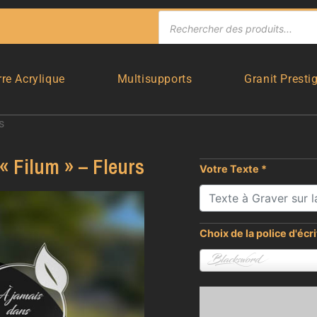
rre Acrylique
Multisupports
Granit Presti
s
« Filum » – Fleurs
Votre Texte
*
Choix de la police d'écr
Blacksword