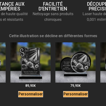
TANCE AUX
FACILITÉ
DÉCOUPE
EMPÉRIES
D’ENTRETIEN
PRÉCIS
 de haute qualité
Nettoyage sans produits
Laser haute dé
s et résistants
chimiques
0,001 milim
Cette illustration se décline en différentes formes
89,90
€
79,90
€
Personnaliser
Personnaliser