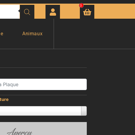
0
ge
Animaux
iture
Aperçu