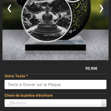
‹
›
99,90
€
Votre Texte
*
Choix de la police d'écriture
Blacksword