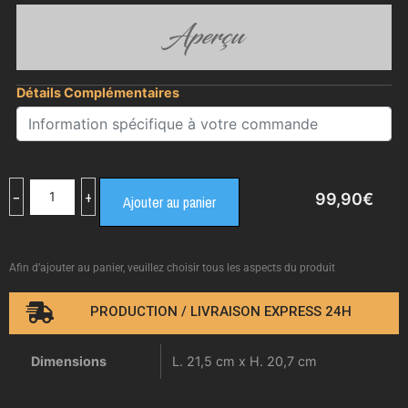
Aperçu
Détails Complémentaires
−
+
99,90
€
Ajouter au panier
Afin d’ajouter au panier, veuillez choisir tous les aspects du produit
PRODUCTION / LIVRAISON EXPRESS 24H
Dimensions
L. 21,5 cm x H. 20,7 cm