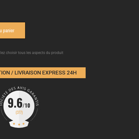
u panier
llez choisir tous les aspects du produit
ION / LIVRAISON EXPRESS 24H