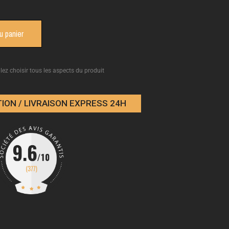
u panier
llez choisir tous les aspects du produit
ION / LIVRAISON EXPRESS 24H