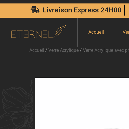
Livraison Express 24H00
Accueil
Ve
Accueil
/
Verre Acrylique
/
Verre Acrylique avec p