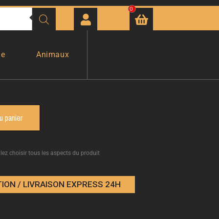
0
ge
Animaux
u panier
llez choisir tous les aspects du produit
ION / LIVRAISON EXPRESS 24H