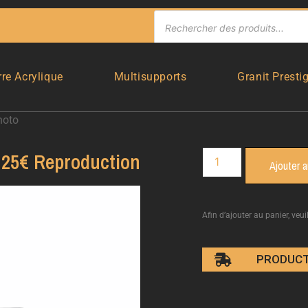
rre Acrylique
Multisupports
Granit Presti
hoto
25€ Reproduction
Ajouter a
Afin d’ajouter au panier, veui
PRODUCT