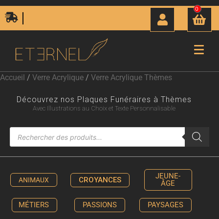
0
Livraison Express 24H00
Accueil
/
Verre Acrylique
/
Verre Acrylique Thèmes
Découvrez nos Plaques Funéraires à Thèmes
Avec Illustrations au Choix et Texte Personnalisable
JEUNE-
CROYANCES
ANIMAUX
ÂGE
MÉTIERS
PASSIONS
PAYSAGES