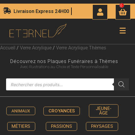
0
Livraison Express 24H00
Accueil
/
Verre Acrylique
/
Verre Acrylique Thèmes
Découvrez nos Plaques Funéraires à Thèmes
Avec Illustrations au Choix et Texte Personnalisable
JEUNE-
CROYANCES
ANIMAUX
ÂGE
MÉTIERS
PASSIONS
PAYSAGES