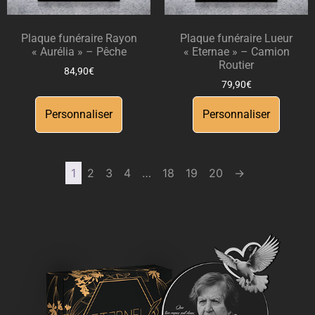
Plaque funéraire Rayon
Plaque funéraire Lueur
« Aurélia » – Pêche
« Eternae » – Camion
Routier
84,90
€
79,90
€
Personnaliser
Personnaliser
1
2
3
4
…
18
19
20
→