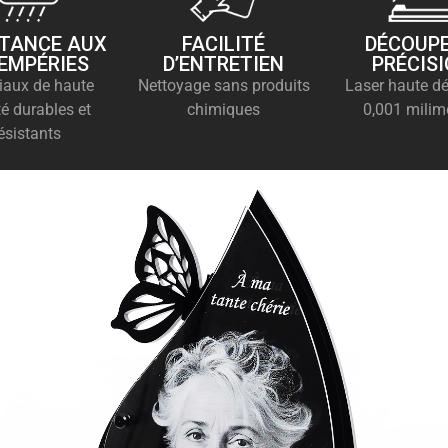
STANCE AUX
FACILITÉ
DÉCOUPE
EMPÉRIES
D’ENTRETIEN
PRÉCIS
iaux de haute
Nettoyage sans produits
Laser haute dé
té durables et
chimiques
0,001 milim
ésistants