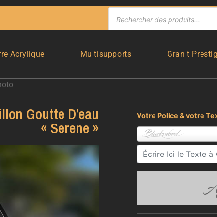
rre Acrylique
Multisupports
Granit Presti
hoto
llon Goutte D’eau
Votre Police & votre Te
« Serene »
Blacksword
Ap