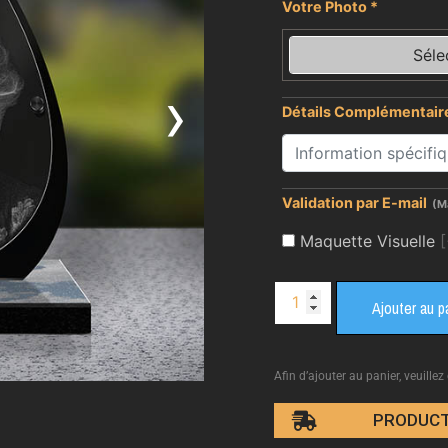
Votre Photo
*
Séle
›
Détails Complémentair
Validation par E-mail
(M
Maquette Visuelle
Ajouter au p
Afin d’ajouter au panier, veuillez
PRODUCT