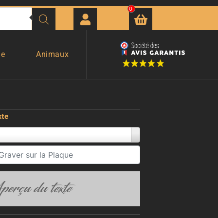
0
ge
Animaux
xte
erçu du texte