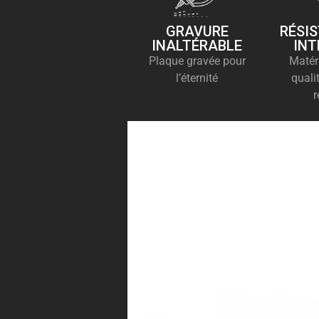
GRAVURE
RÉSI
INALTÉRABLE
INT
Plaque gravée pour
Matér
l’éternité
quali
r