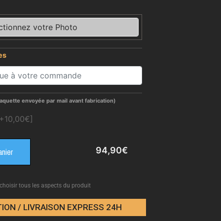
ctionnez votre Photo
es
aquette envoyée par mail avant fabrication)
[+10,00€]
94,90
€
anier
 choisir tous les aspects du produit
ION / LIVRAISON EXPRESS 24H