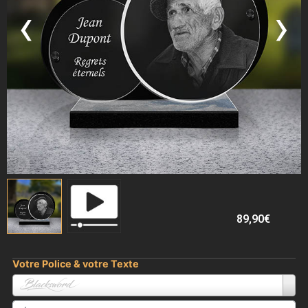
‹
›
89,90
€
Votre Police & votre Texte
Blacksword