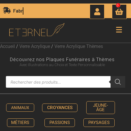
0
Livraison Express 24H00
Accueil
/
Verre Acrylique
/
Verre Acrylique Thèmes
Découvrez nos Plaques Funéraires à Thèmes
Avec Illustrations au Choix et Texte Personnalisable
JEUNE-
CROYANCES
ANIMAUX
ÂGE
MÉTIERS
PASSIONS
PAYSAGES