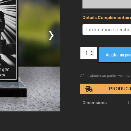
Détails Complémentair
›
Ajouter au pan
Afin d’ajouter au panier, veuillez
PRODUCT
Dimensions
L