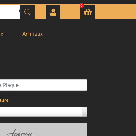
0
ge
Animaux
iture
Aperçu