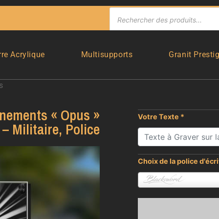
rre Acrylique
Multisupports
Granit Presti
s
rnements « Opus »
Votre Texte
*
– Militaire, Police
Choix de la police d'écr
Blacksword