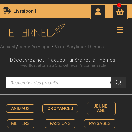
0
Livraison Express 24H00
Accueil
/
Verre Acrylique
/
Verre Acrylique Thèmes
Découvrez nos Plaques Funéraires à Thèmes
Avec Illustrations au Choix et Texte Personnalisable
JEUNE-
CROYANCES
ANIMAUX
ÂGE
MÉTIERS
PASSIONS
PAYSAGES