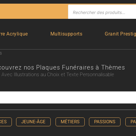
rre Acrylique
Multisupports
Granit Presti
s
couvrez nos Plaques Funéraires à Thèmes
Avec Illustrations au Choix et Texte Personnalisable
CES
JEUNE-ÂGE
MÉTIERS
PASSIONS
PA