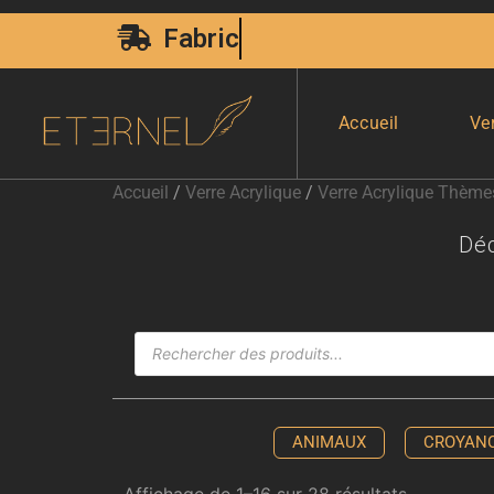
Livraison Express 24H00
Accueil
Ve
Accueil
/
Verre Acrylique
/
Verre Acrylique Thème
Dé
ANIMAUX
CROYAN
Affichage de 1–16 sur 28 résultats