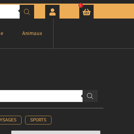
0
ge
Animaux
YSAGES
SPORTS