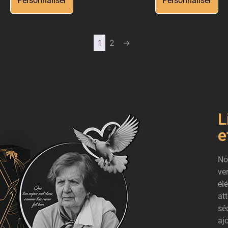
Personnaliser
Personnaliser
1
2
→
L
e
No
ve
él
at
sé
aj