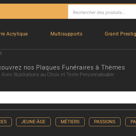
rre Acrylique
Multisupports
Granit Presti
s
couvrez nos Plaques Funéraires à Thèmes
Avec Illustrations au Choix et Texte Personnalisable
CES
JEUNE-ÂGE
MÉTIERS
PASSIONS
PA