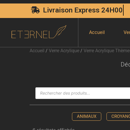
Livraison Express 24H00
Accueil
Ve
Accueil
/
Verre Acrylique
/
Verre Acrylique Thème
Dé
ANIMAUX
CROYAN
6 résultats affichés