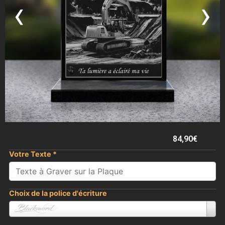
‹
›
84,90
€
Votre Texte
*
Choix de la police d'écriture
Blacksword