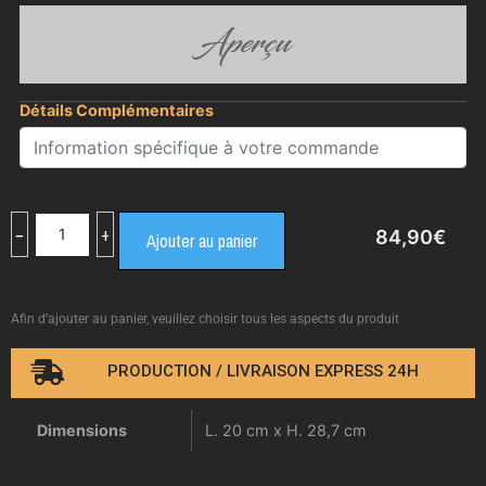
Aperçu
Détails Complémentaires
−
+
84,90
€
Ajouter au panier
Afin d’ajouter au panier, veuillez choisir tous les aspects du produit
PRODUCTION / LIVRAISON EXPRESS 24H
Dimensions
L. 20 cm x H. 28,7 cm