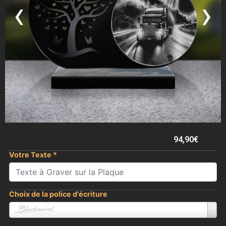
‹
›
94,90
€
Votre Texte
*
Choix de la police d'écriture
Blacksword