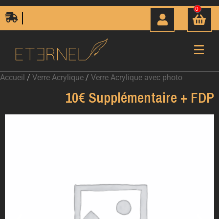
0
Livraison Express 24H00
Accueil
/
Verre Acrylique
/
Verre Acrylique avec photo
10€ Supplémentaire + FDP