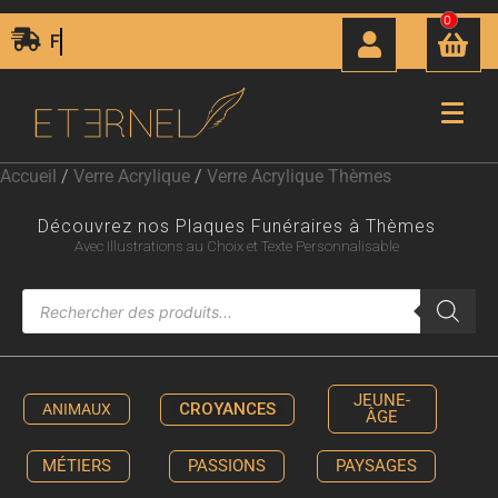
0
Livraison Express 24H00
Accueil
/
Verre Acrylique
/
Verre Acrylique Thèmes
Découvrez nos Plaques Funéraires à Thèmes
Avec Illustrations au Choix et Texte Personnalisable
JEUNE-
CROYANCES
ANIMAUX
ÂGE
MÉTIERS
PASSIONS
PAYSAGES