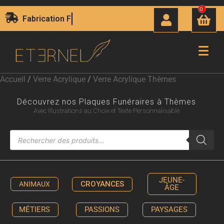
0
Fabrication Française
Accueil
/
Verre Acrylique
/
Verre Acrylique Thèmes
Découvrez nos Plaques Funéraires à Thèmes
Avec Illustrations au Choix et Texte Personnalisable
JEUNE-
CROYANCES
ANIMAUX
ÂGE
MÉTIERS
PASSIONS
PAYSAGES