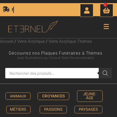
0
Livraison Express 24H00
Accueil
/
Verre Acrylique
/
Verre Acrylique Thèmes
Découvrez nos Plaques Funéraires à Thèmes
Avec Illustrations au Choix et Texte Personnalisable
JEUNE-
CROYANCES
ANIMAUX
ÂGE
MÉTIERS
PASSIONS
PAYSAGES