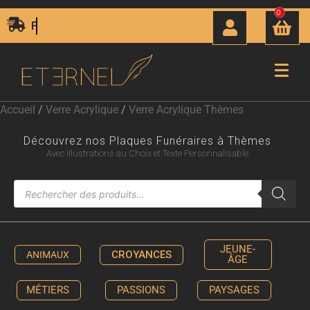
0
Livraison Express 24H00
Accueil
/
Verre Acrylique
/
Verre Acrylique Thèmes
Découvrez nos Plaques Funéraires à Thèmes
Avec Illustrations au Choix et Texte Personnalisable
JEUNE-
CROYANCES
ANIMAUX
ÂGE
MÉTIERS
PASSIONS
PAYSAGES