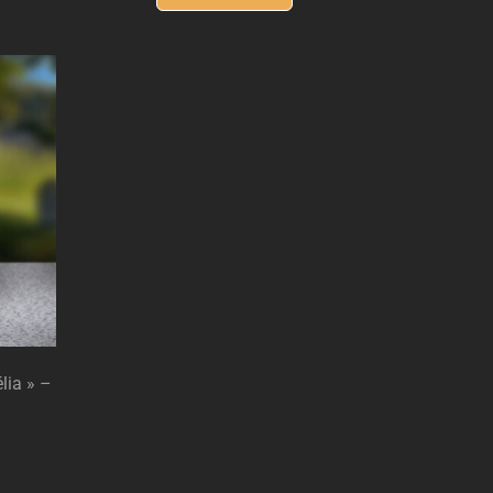
lia » –