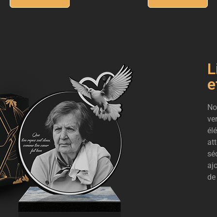
L
e
No
ve
él
at
sé
aj
de