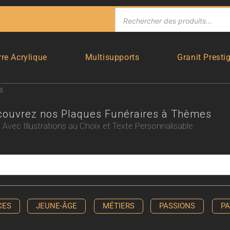
rre Acrylique
Multisupports
Granit Presti
s
couvrez nos Plaques Funéraires à Thèmes
Avec Illustrations au Choix et Texte Personnalisable
CES
JEUNE-ÂGE
MÉTIERS
PASSIONS
PA