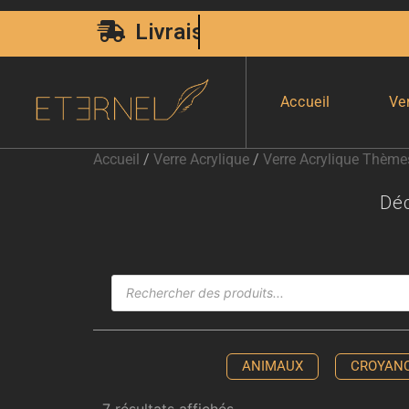
Livraison Express 24H00
Accueil
Ve
Accueil
/
Verre Acrylique
/
Verre Acrylique Thème
Dé
ANIMAUX
CROYAN
7 résultats affichés