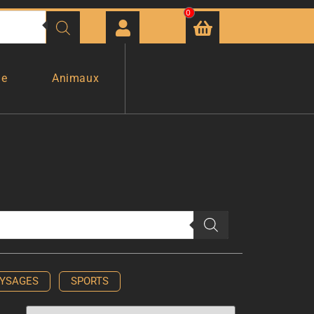
0
ge
Animaux
YSAGES
SPORTS