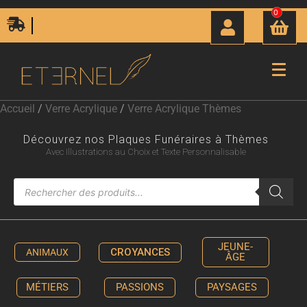
0
Livraison Express 24H00
Accueil
/
Verre Acrylique
/
Verre Acrylique Thèmes
Découvrez nos Plaques Funéraires à Thèmes
Avec Illustrations au Choix et Texte Personnalisable
JEUNE-
CROYANCES
ANIMAUX
ÂGE
MÉTIERS
PASSIONS
PAYSAGES