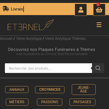
0
Fabrication Française
Accueil
/
Verre Acrylique
/
Verre Acrylique Thèmes
Découvrez nos Plaques Funéraires à Thèmes
Avec Illustrations au Choix et Texte Personnalisable
JEUNE-
CROYANCES
ANIMAUX
ÂGE
MÉTIERS
PASSIONS
PAYSAGES