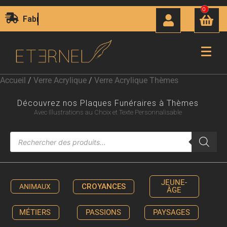
0
Livraison Express 24H00
Accueil
/
Verre Acrylique
/
Verre Acrylique Thèmes
Découvrez nos Plaques Funéraires à Thèmes
Avec Illustrations au Choix et Texte Personnalisable
JEUNE-
CROYANCES
ANIMAUX
ÂGE
MÉTIERS
PASSIONS
PAYSAGES